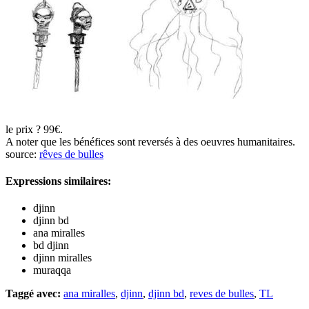
le prix ? 99€.
A noter que les bénéfices sont reversés à des oeuvres humanitaires.
source:
rêves de bulles
Expressions similaires:
djinn
djinn bd
ana miralles
bd djinn
djinn miralles
muraqqa
Taggé avec:
ana miralles
,
djinn
,
djinn bd
,
reves de bulles
,
TL