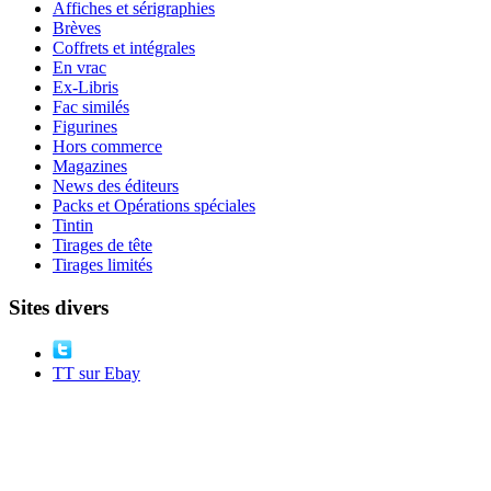
Affiches et sérigraphies
Brèves
Coffrets et intégrales
En vrac
Ex-Libris
Fac similés
Figurines
Hors commerce
Magazines
News des éditeurs
Packs et Opérations spéciales
Tintin
Tirages de tête
Tirages limités
Sites divers
TT sur Ebay