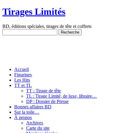
Tirages Limités
BD, éditions spéciales, tirages de tête et coffrets
Accueil
Figurines
Les Hits
TT et TL
TT : Tirage de tête
TL : Tirage Limité, de luxe, libraire…
DP : Dossier de Presse
Bonnes affaires BD
Sur la toile…
À propos
Archives
Carte du site