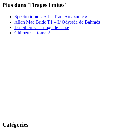
Plus dans 'Tirages limités'
Spectro tome 2 « La TransAmazonie »
Allan Mac Bride T1 – L’Odyssée de Bahmès
Les Shérifs – Tirage de Luxe
Chimères – tome 2
Catégories