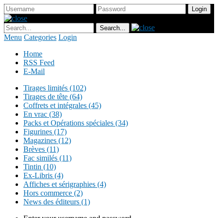
Menu
Categories
Login
Home
RSS Feed
E-Mail
Tirages limités (102)
Tirages de tête (64)
Coffrets et intégrales (45)
En vrac (38)
Packs et Opérations spéciales (34)
Figurines (17)
Magazines (12)
Brèves (11)
Fac similés (11)
Tintin (10)
Ex-Libris (4)
Affiches et sérigraphies (4)
Hors commerce (2)
News des éditeurs (1)