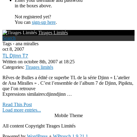
Enter your username and password
in the boxes above.
Not registered yet?
You can
sign-up here
.
Tirages Limités
Search
Tags › ana miralles
oct 8, 2007
TL Djinn T7
Written on
octobre 8th, 2007 at 18:25
Categories:
Tirages limités
Rêves de Bulles a édité ce superbe TL de la série Djinn « L’atelier
de Ana Miralles » . C’est l’ensemble de l’album 7 de Djinn, Pipiktu,
que l’on retrouve
Expressions similaires:djinndjinn …
Read This Post
Load more entries...
Mobile Theme
All content Copyright Tirages Limités
Powered by
WordPress
+
WPtouch 1.9.21.1