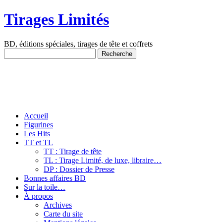
Tirages Limités
BD, éditions spéciales, tirages de tête et coffrets
Accueil
Figurines
Les Hits
TT et TL
TT : Tirage de tête
TL : Tirage Limité, de luxe, libraire…
DP : Dossier de Presse
Bonnes affaires BD
Sur la toile…
À propos
Archives
Carte du site