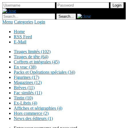
Menu
Categories
Login
Home
RSS Feed
E-Mail
Tirages limités (102)
Tirages de tête (64)
Coffrets et intégrales (45)
En vrac (38)
Packs et Opérations spéciales (34)
Figurines (17)
Magazines (12)
Brèves (11)
Fac similés (11)
Tintin (10)
Ex-Libris (4)
Affiches et sérigraphies (4)
Hors commerce (2)
News des éditeurs (1)