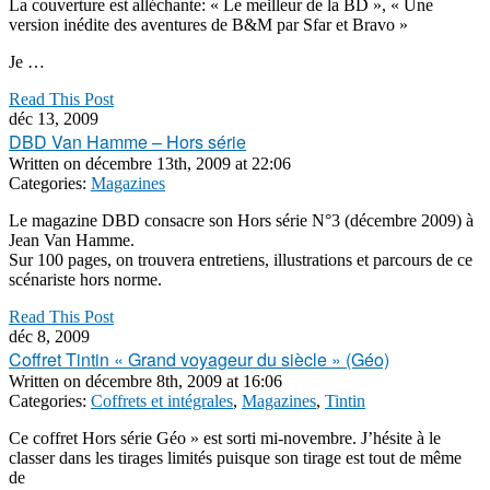
La couverture est alléchante: « Le meilleur de la BD », « Une
version inédite des aventures de B&M par Sfar et Bravo »
Je …
Read This Post
déc 13, 2009
DBD Van Hamme – Hors série
Written on
décembre 13th, 2009 at 22:06
Categories:
Magazines
Le magazine DBD consacre son Hors série N°3 (décembre 2009) à
Jean Van Hamme.
Sur 100 pages, on trouvera entretiens, illustrations et parcours de ce
scénariste hors norme.
Read This Post
déc 8, 2009
Coffret Tintin « Grand voyageur du siècle » (Géo)
Written on
décembre 8th, 2009 at 16:06
Categories:
Coffrets et intégrales
,
Magazines
,
Tintin
Ce coffret Hors série Géo » est sorti mi-novembre. J’hésite à le
classer dans les tirages limités puisque son tirage est tout de même
de