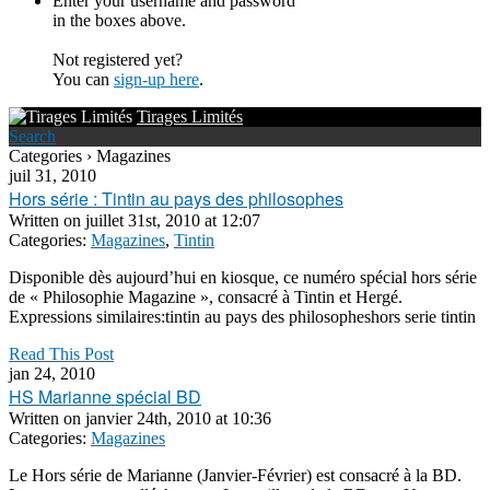
Enter your username and password
in the boxes above.
Not registered yet?
You can
sign-up here
.
Tirages Limités
Search
Categories › Magazines
juil 31, 2010
Hors série : Tintin au pays des philosophes
Written on
juillet 31st, 2010 at 12:07
Categories:
Magazines
,
Tintin
Disponible dès aujourd’hui en kiosque, ce numéro spécial hors série
de « Philosophie Magazine », consacré à Tintin et Hergé.
Expressions similaires:tintin au pays des philosopheshors serie tintin
Read This Post
jan 24, 2010
HS Marianne spécial BD
Written on
janvier 24th, 2010 at 10:36
Categories:
Magazines
Le Hors série de Marianne (Janvier-Février) est consacré à la BD.