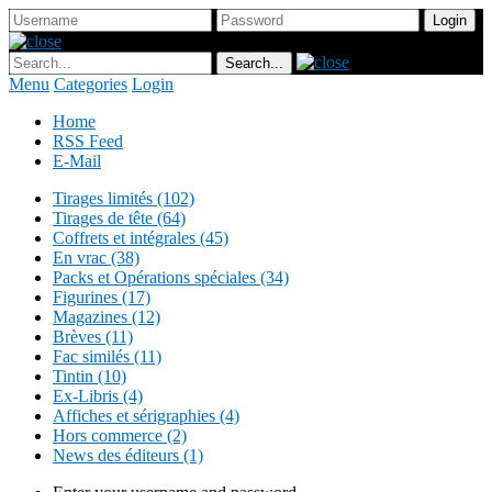
Menu
Categories
Login
Home
RSS Feed
E-Mail
Tirages limités (102)
Tirages de tête (64)
Coffrets et intégrales (45)
En vrac (38)
Packs et Opérations spéciales (34)
Figurines (17)
Magazines (12)
Brèves (11)
Fac similés (11)
Tintin (10)
Ex-Libris (4)
Affiches et sérigraphies (4)
Hors commerce (2)
News des éditeurs (1)