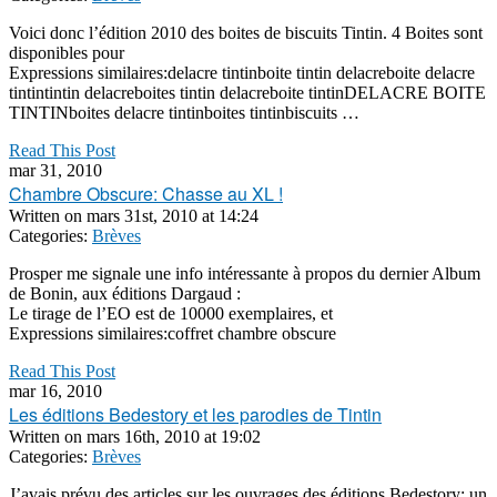
Voici donc l’édition 2010 des boites de biscuits Tintin. 4 Boites sont
disponibles pour
Expressions similaires:delacre tintinboite tintin delacreboite delacre
tintintintin delacreboites tintin delacreboite tintinDELACRE BOITE
TINTINboites delacre tintinboites tintinbiscuits …
Read This Post
mar 31, 2010
Chambre Obscure: Chasse au XL !
Written on
mars 31st, 2010 at 14:24
Categories:
Brèves
Prosper me signale une info intéressante à propos du dernier Album
de Bonin, aux éditions Dargaud :
Le tirage de l’EO est de 10000 exemplaires, et
Expressions similaires:coffret chambre obscure
Read This Post
mar 16, 2010
Les éditions Bedestory et les parodies de Tintin
Written on
mars 16th, 2010 at 19:02
Categories:
Brèves
J’avais prévu des articles sur les ouvrages des éditions Bedestory: un