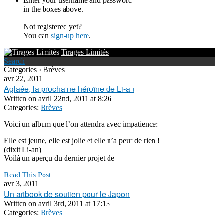
Enter your username and password
in the boxes above.
Not registered yet?
You can
sign-up here
.
Tirages Limités
Search
Categories › Brèves
avr 22, 2011
Aglaée, la prochaine héroïne de Li-an
Written on
avril 22nd, 2011 at 8:26
Categories:
Brèves
Voici un album que l’on attendra avec impatience:
Elle est jeune, elle est jolie et elle n’a peur de rien !
(dixit Li-an)
Voilà un aperçu du dernier projet de
Read This Post
avr 3, 2011
Un artbook de soutien pour le Japon
Written on
avril 3rd, 2011 at 17:13
Categories:
Brèves