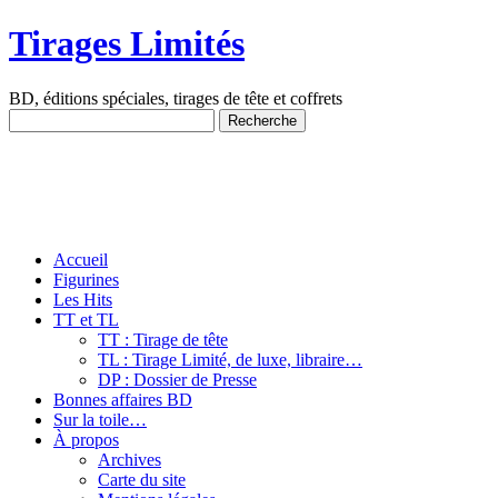
Tirages Limités
BD, éditions spéciales, tirages de tête et coffrets
Accueil
Figurines
Les Hits
TT et TL
TT : Tirage de tête
TL : Tirage Limité, de luxe, libraire…
DP : Dossier de Presse
Bonnes affaires BD
Sur la toile…
À propos
Archives
Carte du site