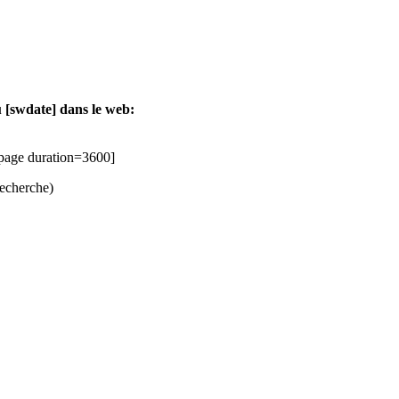
du [swdate] dans le web:
=page duration=3600]
recherche)