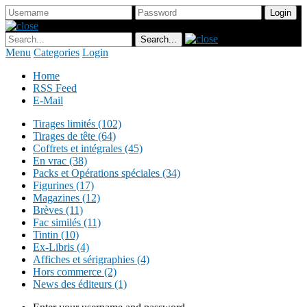
Menu
Categories
Login
Home
RSS Feed
E-Mail
Tirages limités (102)
Tirages de tête (64)
Coffrets et intégrales (45)
En vrac (38)
Packs et Opérations spéciales (34)
Figurines (17)
Magazines (12)
Brèves (11)
Fac similés (11)
Tintin (10)
Ex-Libris (4)
Affiches et sérigraphies (4)
Hors commerce (2)
News des éditeurs (1)