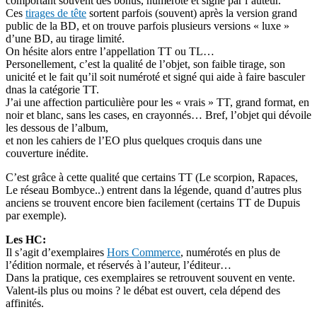
comportant souvent des bonus, numéroté et signé par l’auteur.
Ces
tirages de tête
sortent parfois (souvent) après la version grand
public de la BD, et on trouve parfois plusieurs versions « luxe »
d’une BD, au tirage limité.
On hésite alors entre l’appellation TT ou TL…
Personellement, c’est la qualité de l’objet, son faible tirage, son
unicité et le fait qu’il soit numéroté et signé qui aide à faire basculer
dnas la catégorie TT.
J’ai une affection particulière pour les « vrais » TT, grand format, en
noir et blanc, sans les cases, en crayonnés… Bref, l’objet qui dévoile
les dessous de l’album,
et non les cahiers de l’EO plus quelques croquis dans une
couverture inédite.
C’est grâce à cette qualité que certains TT (Le scorpion, Rapaces,
Le réseau Bombyce..) entrent dans la légende, quand d’autres plus
anciens se trouvent encore bien facilement (certains TT de Dupuis
par exemple).
Les HC:
Il s’agit d’exemplaires
Hors Commerce
, numérotés en plus de
l’édition normale, et réservés à l’auteur, l’éditeur…
Dans la pratique, ces exemplaires se retrouvent souvent en vente.
Valent-ils plus ou moins ? le débat est ouvert, cela dépend des
affinités.