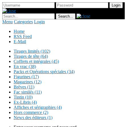
Menu
Categories
Login
Home
RSS Feed
E-Mail
Tirages limités (102)
Tirages de tête (64)
Coffrets et intégrales (45)
En vrac (38)
Packs et Opérations spéciales (34)
Figurines (17)
Magazines (12)
Brèves (11)
Fac similés (11)
Tintin (10)
Ex-Libris (4)
Affiches et sérigraphies (4)
Hors commerce (2)
News des éditeurs (1)