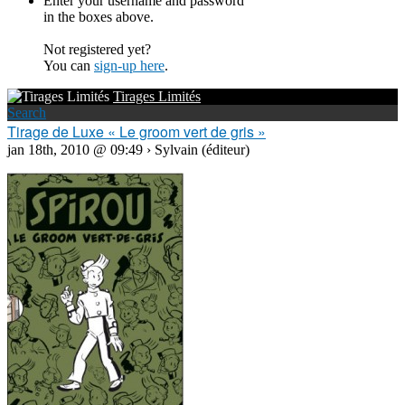
Enter your username and password
in the boxes above.
Not registered yet?
You can
sign-up here
.
Tirages Limités
Search
Tirage de Luxe « Le groom vert de gris »
jan 18th, 2010 @ 09:49 › Sylvain (éditeur)