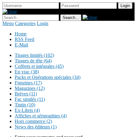
Menu
Categories
Login
Home
RSS Feed
E-Mail
Tirages limités (102)
Tirages de tête (64)
Coffrets et intégrales (45)
En vrac (38)
Packs et Opérations spéciales (34)
Figurines (17)
Magazines (12)
Brèves (11)
Fac similés (11)
Tintin (10)
Ex-Libris (4)
Affiches et sérigraphies (4)
Hors commerce (2)
News des éditeurs (1)