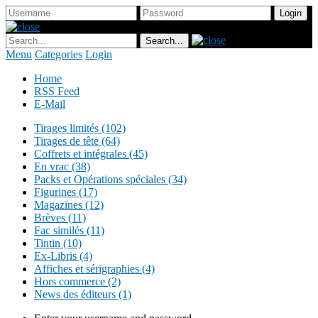
Menu
Categories
Login
Home
RSS Feed
E-Mail
Tirages limités (102)
Tirages de tête (64)
Coffrets et intégrales (45)
En vrac (38)
Packs et Opérations spéciales (34)
Figurines (17)
Magazines (12)
Brèves (11)
Fac similés (11)
Tintin (10)
Ex-Libris (4)
Affiches et sérigraphies (4)
Hors commerce (2)
News des éditeurs (1)