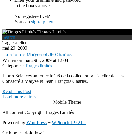
Enter your username and password
in the boxes above.
Not registered yet?
You can
sign-up here
.
Tirages Limités
Search
Tags › atelier
mai 29, 2009
L’atelier de Maryse et JF Charles
Written on
mai 29th, 2009 at 12:04
Categories:
Tirages limités
Librio Sciences annonce le T6 de la collection « L’atelier de… ».
Consacré à Maryse et Fean-François Charles,
Read This Post
Load more entries...
Mobile Theme
All content Copyright Tirages Limités
Powered by
WordPress
+
WPtouch 1.9.21.1
Ce blog est dofollow !