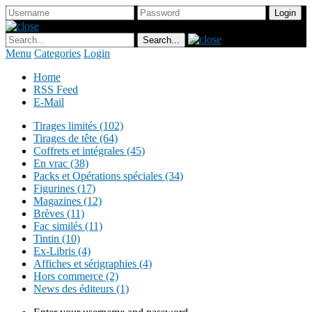
Menu
Categories
Login
Home
RSS Feed
E-Mail
Tirages limités (102)
Tirages de tête (64)
Coffrets et intégrales (45)
En vrac (38)
Packs et Opérations spéciales (34)
Figurines (17)
Magazines (12)
Brèves (11)
Fac similés (11)
Tintin (10)
Ex-Libris (4)
Affiches et sérigraphies (4)
Hors commerce (2)
News des éditeurs (1)