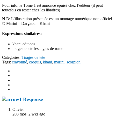
Pour info, le Tome 1 est annoncé épuisé chez l’éditeur (il peut
toutefois en rester chez les libraires)
N.B: L’illustration présentée est un montage numérique non officiel.
© Marini – Dargaud – Khani
Expressions similaires:
khani editions
tirage de tete les aigles de rome
Categories:
Tirages de tête
Tags:
crayonné
,
croquis
,
khani
,
marini
,
scorpion
1 Response
Olivier
208 mos, 2 wks ago