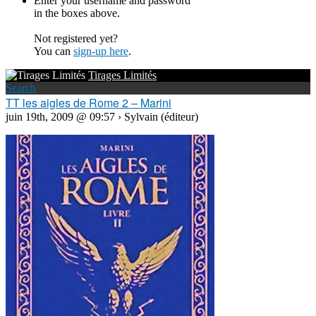
Enter your username and password
in the boxes above.
Not registered yet?
You can
sign-up here
.
Tirages Limités
Search
TT les aigles de Rome 2 – Marini
juin 19th, 2009 @ 09:57 › Sylvain (éditeur)