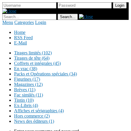
Menu
Categories
Login
Home
RSS Feed
E-Mail
Tirages limités (102)
Tirages de tête (64)
Coffrets et intégrales (45)
En vrac (38)
Packs et Opérations spéciales (34)
Figurines (17)
Magazines (12)
Brèves (11)
Fac similés (11)
Tintin (10)
Ex-Libris (4)
Affiches et sérigraphies (4)
Hors commerce (2)
News des éditeurs (1)