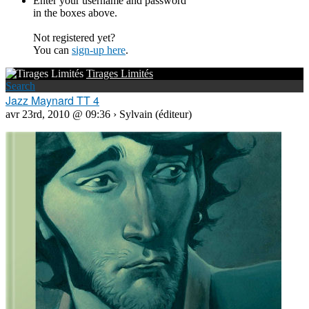
Enter your username and password
in the boxes above.
Not registered yet?
You can
sign-up here
.
Tirages Limités
Search
Jazz Maynard TT 4
avr 23rd, 2010 @ 09:36 › Sylvain (éditeur)