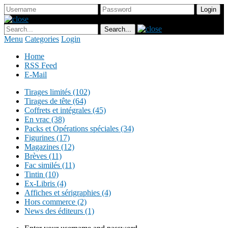
Menu
Categories
Login
Home
RSS Feed
E-Mail
Tirages limités (102)
Tirages de tête (64)
Coffrets et intégrales (45)
En vrac (38)
Packs et Opérations spéciales (34)
Figurines (17)
Magazines (12)
Brèves (11)
Fac similés (11)
Tintin (10)
Ex-Libris (4)
Affiches et sérigraphies (4)
Hors commerce (2)
News des éditeurs (1)