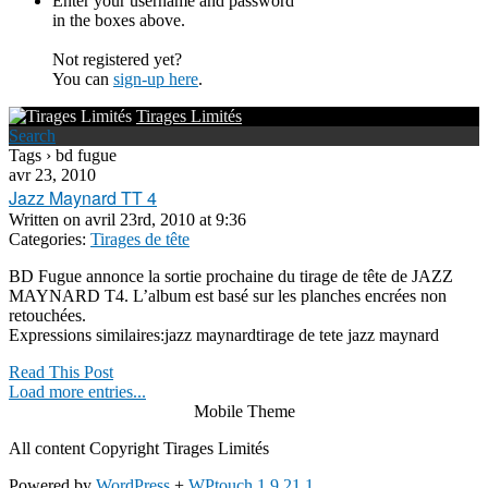
Enter your username and password
in the boxes above.
Not registered yet?
You can
sign-up here
.
Tirages Limités
Search
Tags › bd fugue
avr 23, 2010
Jazz Maynard TT 4
Written on
avril 23rd, 2010 at 9:36
Categories:
Tirages de tête
BD Fugue annonce la sortie prochaine du tirage de tête de JAZZ
MAYNARD T4. L’album est basé sur les planches encrées non
retouchées.
Expressions similaires:jazz maynardtirage de tete jazz maynard
Read This Post
Load more entries...
Mobile Theme
All content Copyright Tirages Limités
Powered by
WordPress
+
WPtouch 1.9.21.1