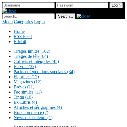
Menu
Categories
Login
Home
RSS Feed
E-Mail
Tirages limités (102)
Tirages de tête (64)
Coffrets et intégrales (45)
En vrac (38)
Packs et Opérations spéciales (34)
Figurines (17)
Magazines (12)
Brèves (11)
Fac similés (11)
Tintin (10)
Ex-Libris (4)
Affiches et sérigraphies (4)
Hors commerce (2)
News des éditeurs (1)