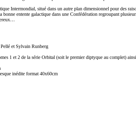
tique Intermondial, situé dans un autre plan dimensionnel pour des raiso
a bonne entente galactique dans une Confédération regroupant plusieurs
ngereux…
 Pellé et Sylvain Runberg
mes 1 et 2 de la série Orbital (soit le premier diptyque au complet) ains
m
fresque inédite format 40x60cm