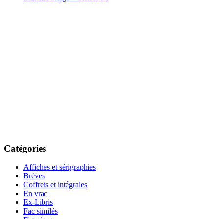
Catégories
Affiches et sérigraphies
Brèves
Coffrets et intégrales
En vrac
Ex-Libris
Fac similés