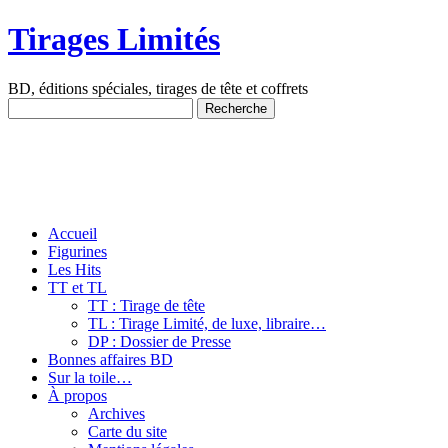
Tirages Limités
BD, éditions spéciales, tirages de tête et coffrets
Accueil
Figurines
Les Hits
TT et TL
TT : Tirage de tête
TL : Tirage Limité, de luxe, libraire…
DP : Dossier de Presse
Bonnes affaires BD
Sur la toile…
À propos
Archives
Carte du site