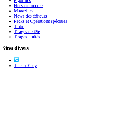
Figurines
Hors commerce
Magazines
News des éditeurs
Packs et Opérations spéciales
Tintin
Tirages de tête
Tirages limités
Sites divers
TT sur Ebay