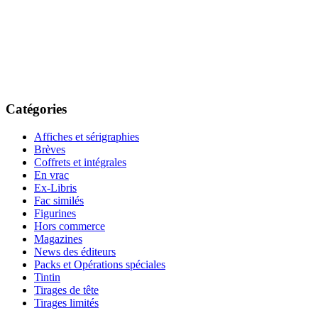
Catégories
Affiches et sérigraphies
Brèves
Coffrets et intégrales
En vrac
Ex-Libris
Fac similés
Figurines
Hors commerce
Magazines
News des éditeurs
Packs et Opérations spéciales
Tintin
Tirages de tête
Tirages limités