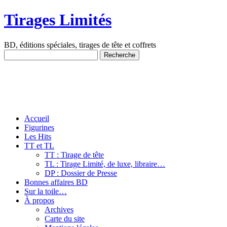
Tirages Limités
BD, éditions spéciales, tirages de tête et coffrets
Accueil
Figurines
Les Hits
TT et TL
TT : Tirage de tête
TL : Tirage Limité, de luxe, libraire…
DP : Dossier de Presse
Bonnes affaires BD
Sur la toile…
À propos
Archives
Carte du site