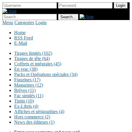
Menu
Categories
Login
Home
RSS Feed
E-Mail
Tirages limités (102)
Tirages de tête (64)
Coffrets et intégrales (45)
En vrac (38)
Packs et Opérations spéciales (34)
Figurines (17)
Magazines (12)
Brèves (11)
Fac similés (11)
Tintin (10)
Ex-Libris (4)
Affiches et sérigraphies (4)
Hors commerce (2)
News des éditeurs (1)