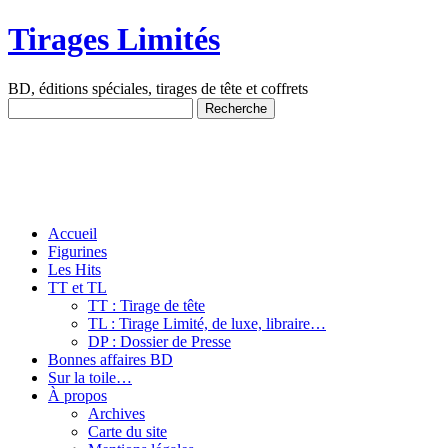
Tirages Limités
BD, éditions spéciales, tirages de tête et coffrets
Accueil
Figurines
Les Hits
TT et TL
TT : Tirage de tête
TL : Tirage Limité, de luxe, libraire…
DP : Dossier de Presse
Bonnes affaires BD
Sur la toile…
À propos
Archives
Carte du site