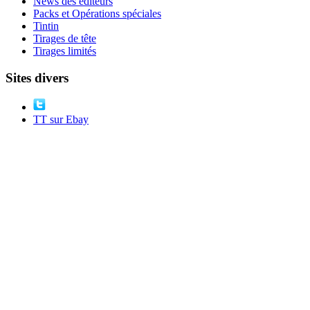
News des éditeurs
Packs et Opérations spéciales
Tintin
Tirages de tête
Tirages limités
Sites divers
TT sur Ebay