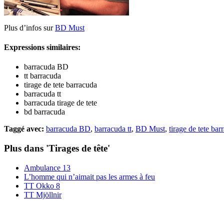
Plus d’infos sur
BD Must
Expressions similaires:
barracuda BD
tt barracuda
tirage de tete barracuda
barracuda tt
barracuda tirage de tete
bd barracuda
Taggé avec:
barracuda BD
,
barracuda tt
,
BD Must
,
tirage de tete bar
Plus dans 'Tirages de tête'
Ambulance 13
L’homme qui n’aimait pas les armes à feu
TT Okko 8
TT Mjöllnir