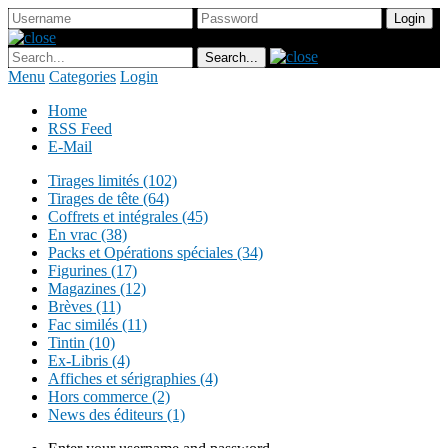
Menu
Categories
Login
Home
RSS Feed
E-Mail
Tirages limités (102)
Tirages de tête (64)
Coffrets et intégrales (45)
En vrac (38)
Packs et Opérations spéciales (34)
Figurines (17)
Magazines (12)
Brèves (11)
Fac similés (11)
Tintin (10)
Ex-Libris (4)
Affiches et sérigraphies (4)
Hors commerce (2)
News des éditeurs (1)