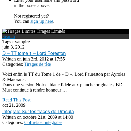
Enter your username and password
in the boxes above.
Not registered yet?
You can
sign-up here
.
Tirages Limités
Search
Tags › vampire
juin 3, 2012
D – TT tome 1 – Lord Foreston
Written on
juin 3rd, 2012 at 17:55
Categories:
Tirages de tête
Voici enfin le TT du Tome 1 de « D », Lord Faureston par Ayroles
& Maïorana.
Dans une version Noir et blanc fidèle aux planche originales, BD
Must continue à rendre honneur …
Read This Post
oct 21, 2009
Intégrale Sur les traces de Dracula
Written on
octobre 21st, 2009 at 14:00
Categories:
Coffrets et intégrales