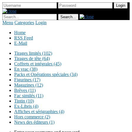
Menu
Categories
Login
Home
RSS Feed
E-Mail
Tirages limités (102)
Tirages de tête (64)
Coffrets et intégrales (45)
En vrac (38)
Packs et Opérations spéciales (34)
Figurines (17)
Magazines (12)
Brèves (11)
Fac similés (11)
Tintin (10)
Ex-Libris (4)
Affiches et sérigraphies (4)
Hors commerce (2)
News des éditeurs (1)