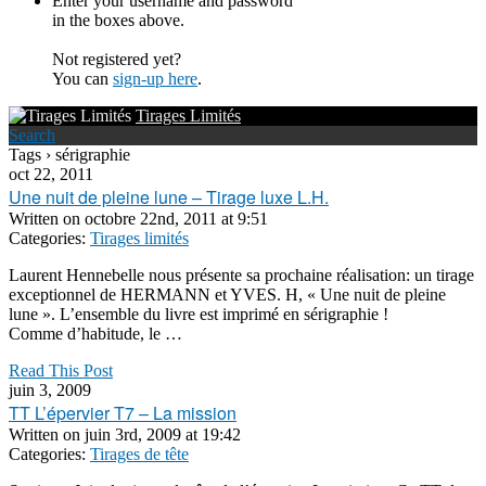
Enter your username and password
in the boxes above.
Not registered yet?
You can
sign-up here
.
Tirages Limités
Search
Tags › sérigraphie
oct 22, 2011
Une nuit de pleine lune – Tirage luxe L.H.
Written on
octobre 22nd, 2011 at 9:51
Categories:
Tirages limités
Laurent Hennebelle nous présente sa prochaine réalisation: un tirage
exceptionnel de HERMANN et YVES. H, « Une nuit de pleine
lune ». L’ensemble du livre est imprimé en sérigraphie !
Comme d’habitude, le …
Read This Post
juin 3, 2009
TT L’épervier T7 – La mission
Written on
juin 3rd, 2009 at 19:42
Categories:
Tirages de tête