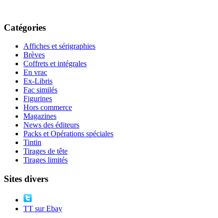
Catégories
Affiches et sérigraphies
Brèves
Coffrets et intégrales
En vrac
Ex-Libris
Fac similés
Figurines
Hors commerce
Magazines
News des éditeurs
Packs et Opérations spéciales
Tintin
Tirages de tête
Tirages limités
Sites divers
TT sur Ebay