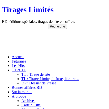
Tirages Limités
BD, éditions spéciales, tirages de tête et coffrets
Accueil
Figurines
Les Hits
TT et TL
TT : Tirage de tête
TL : Tirage Limité, de luxe, libraire…
DP : Dossier de Presse
Bonnes affaires BD
Sur la toile…
À propos
Archives
Carte du site