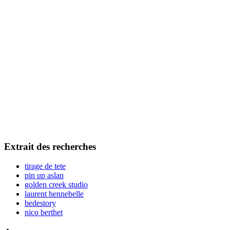
Extrait des recherches
tirage de tete
pin up aslan
golden creek studio
laurent hennebelle
bedestory
nico berthet