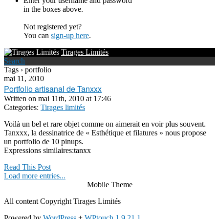
Enter your username and password
in the boxes above.
Not registered yet?
You can
sign-up here
.
Tirages Limités
Search
Tags › portfolio
mai 11, 2010
Portfolio artisanal de Tanxxx
Written on
mai 11th, 2010 at 17:46
Categories:
Tirages limités
Voilà un bel et rare objet comme on aimerait en voir plus souvent.
Tanxxx, la dessinatrice de « Esthétique et filatures » nous propose
un portfolio de 10 pinups.
Expressions similaires:tanxx
Read This Post
Load more entries...
Mobile Theme
All content Copyright Tirages Limités
Powered by
WordPress
+
WPtouch 1.9.21.1