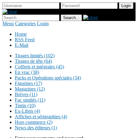
Menu
Categories
Login
Home
RSS Feed
E-Mail
Tirages limités (102)
Tirages de tête (64)
Coffrets et intégrales (45)
En vrac (38)
Packs et Opérations spéciales (34)
Figurines (17)
Magazines (12)
Brèves (11)
Fac similés (11)
Tintin (10)
Ex-Libris (4)
Affiches et sérigraphies (4)
Hors commerce (2)
News des éditeurs (1)