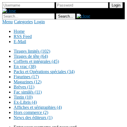
Menu
Categories
Login
Home
RSS Feed
E-Mail
Tirages limités (102)
Tirages de tête (64)
Coffrets et intégrales (45)
En vrac (38)
Packs et Opérations spéciales (34)
Figurines (17)
Magazines (12)
Brèves (11)
Fac similés (11)
Tintin (10)
Ex-Libris (4)
Affiches et sérigraphies (4)
Hors commerce (2)
News des éditeurs (1)