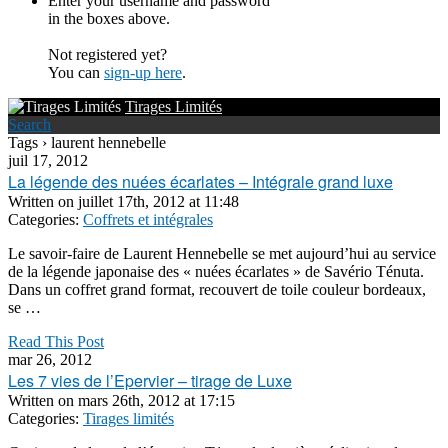
Enter your username and password
in the boxes above.
Not registered yet?
You can
sign-up here
.
Tirages Limités
Search
Tags › laurent hennebelle
juil 17, 2012
La légende des nuées écarlates – Intégrale grand luxe
Written on
juillet 17th, 2012 at 11:48
Categories:
Coffrets et intégrales
Le savoir-faire de Laurent Hennebelle se met aujourd’hui au service
de la légende japonaise des « nuées écarlates » de Savério Ténuta.
Dans un coffret grand format, recouvert de toile couleur bordeaux,
se …
Read This Post
mar 26, 2012
Les 7 vies de l’Epervier – tirage de Luxe
Written on
mars 26th, 2012 at 17:15
Categories:
Tirages limités