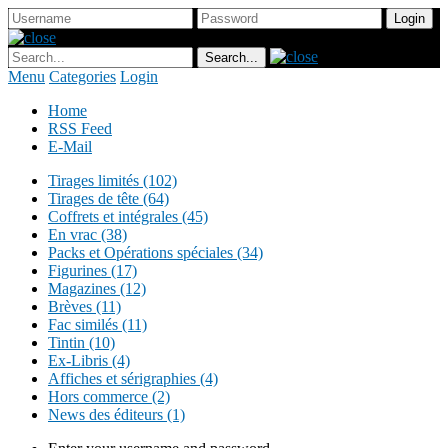
Menu
Categories
Login
Home
RSS Feed
E-Mail
Tirages limités (102)
Tirages de tête (64)
Coffrets et intégrales (45)
En vrac (38)
Packs et Opérations spéciales (34)
Figurines (17)
Magazines (12)
Brèves (11)
Fac similés (11)
Tintin (10)
Ex-Libris (4)
Affiches et sérigraphies (4)
Hors commerce (2)
News des éditeurs (1)