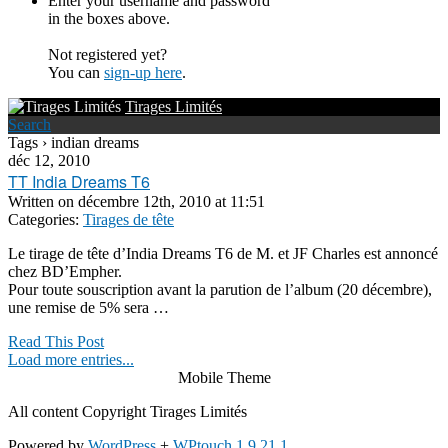
Enter your username and password
in the boxes above.
Not registered yet?
You can
sign-up here
.
Tirages Limités
Search
Tags › indian dreams
déc 12, 2010
TT India Dreams T6
Written on
décembre 12th, 2010 at 11:51
Categories:
Tirages de tête
Le tirage de tête d’India Dreams T6 de M. et JF Charles est annoncé
chez BD’Empher.
Pour toute souscription avant la parution de l’album (20 décembre),
une remise de 5% sera …
Read This Post
Load more entries...
Mobile Theme
All content Copyright Tirages Limités
Powered by
WordPress
+
WPtouch 1.9.21.1