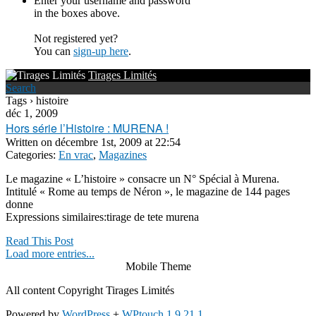
Enter your username and password
in the boxes above.
Not registered yet?
You can
sign-up here
.
Tirages Limités
Search
Tags › histoire
déc 1, 2009
Hors série l’Histoire : MURENA !
Written on
décembre 1st, 2009 at 22:54
Categories:
En vrac
,
Magazines
Le magazine « L’histoire » consacre un N° Spécial à Murena.
Intitulé « Rome au temps de Néron », le magazine de 144 pages
donne
Expressions similaires:tirage de tete murena
Read This Post
Load more entries...
Mobile Theme
All content Copyright Tirages Limités
Powered by
WordPress
+
WPtouch 1.9.21.1