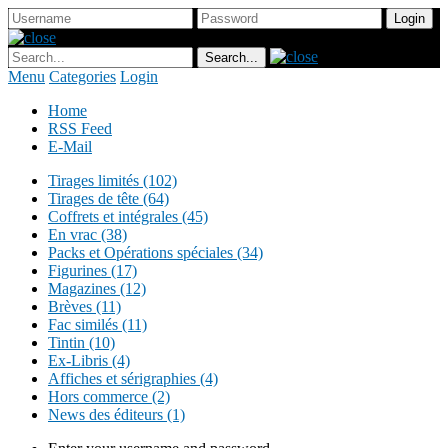
Menu
Categories
Login
Home
RSS Feed
E-Mail
Tirages limités (102)
Tirages de tête (64)
Coffrets et intégrales (45)
En vrac (38)
Packs et Opérations spéciales (34)
Figurines (17)
Magazines (12)
Brèves (11)
Fac similés (11)
Tintin (10)
Ex-Libris (4)
Affiches et sérigraphies (4)
Hors commerce (2)
News des éditeurs (1)