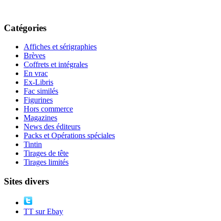
Catégories
Affiches et sérigraphies
Brèves
Coffrets et intégrales
En vrac
Ex-Libris
Fac similés
Figurines
Hors commerce
Magazines
News des éditeurs
Packs et Opérations spéciales
Tintin
Tirages de tête
Tirages limités
Sites divers
TT sur Ebay