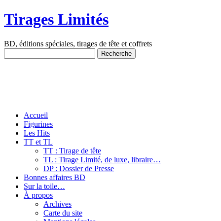
Tirages Limités
BD, éditions spéciales, tirages de tête et coffrets
Accueil
Figurines
Les Hits
TT et TL
TT : Tirage de tête
TL : Tirage Limité, de luxe, libraire…
DP : Dossier de Presse
Bonnes affaires BD
Sur la toile…
À propos
Archives
Carte du site