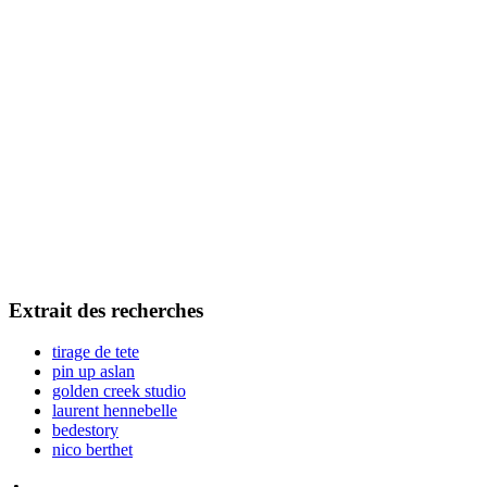
Extrait des recherches
tirage de tete
pin up aslan
golden creek studio
laurent hennebelle
bedestory
nico berthet