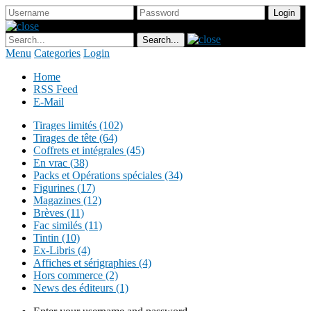
Menu
Categories
Login
Home
RSS Feed
E-Mail
Tirages limités (102)
Tirages de tête (64)
Coffrets et intégrales (45)
En vrac (38)
Packs et Opérations spéciales (34)
Figurines (17)
Magazines (12)
Brèves (11)
Fac similés (11)
Tintin (10)
Ex-Libris (4)
Affiches et sérigraphies (4)
Hors commerce (2)
News des éditeurs (1)