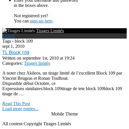
Enter your username and password
in the boxes above.
Not registered yet?
You can
sign-up here
.
Tirages Limités
Search
Tags › block 109
sept 1, 2010
TL Block 109
Written on
septembre 1st, 2010 at 19:24
Categories:
Tirages limités
A noter chez Akileos, un tirage limité de l’excellent Block 109 par
Vincent Brugeas et Ronan Toulhoat.
Disponible début Octobre, ce
Expressions similaires:block 109tirage de tete block 109block 109
tirage de …
Read This Post
Load more entries...
Mobile Theme
All content Copyright Tirages Limités