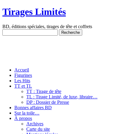
Tirages Limités
BD, éditions spéciales, tirages de tête et coffrets
Accueil
Figurines
Les Hits
TT et TL
TT : Tirage de tête
TL : Tirage Limité, de luxe, libraire…
DP : Dossier de Presse
Bonnes affaires BD
Sur la toile…
À propos
Archives
Carte du site