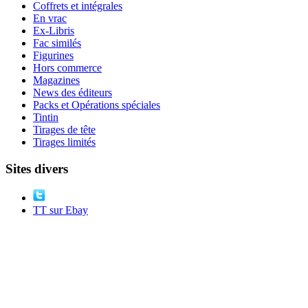
Coffrets et intégrales
En vrac
Ex-Libris
Fac similés
Figurines
Hors commerce
Magazines
News des éditeurs
Packs et Opérations spéciales
Tintin
Tirages de tête
Tirages limités
Sites divers
TT sur Ebay