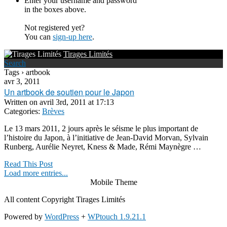
Enter your username and password
in the boxes above.
Not registered yet?
You can
sign-up here
.
Tirages Limités
Search
Tags › artbook
avr 3, 2011
Un artbook de soutien pour le Japon
Written on
avril 3rd, 2011 at 17:13
Categories:
Brèves
Le 13 mars 2011, 2 jours après le séisme le plus important de
l’histoire du Japon, à l’initiative de Jean-David Morvan, Sylvain
Runberg, Aurélie Neyret, Kness & Made, Rémi Maynègre …
Read This Post
Load more entries...
Mobile Theme
All content Copyright Tirages Limités
Powered by
WordPress
+
WPtouch 1.9.21.1