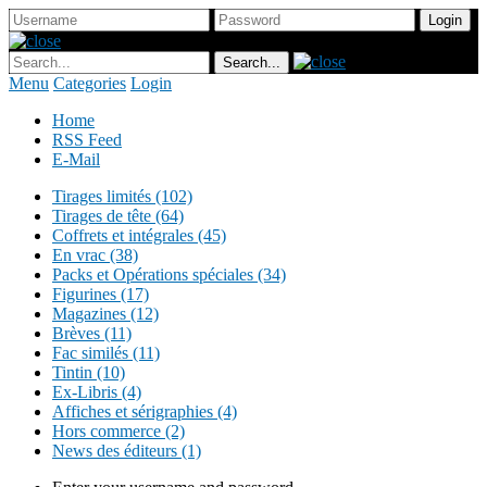
Menu
Categories
Login
Home
RSS Feed
E-Mail
Tirages limités (102)
Tirages de tête (64)
Coffrets et intégrales (45)
En vrac (38)
Packs et Opérations spéciales (34)
Figurines (17)
Magazines (12)
Brèves (11)
Fac similés (11)
Tintin (10)
Ex-Libris (4)
Affiches et sérigraphies (4)
Hors commerce (2)
News des éditeurs (1)