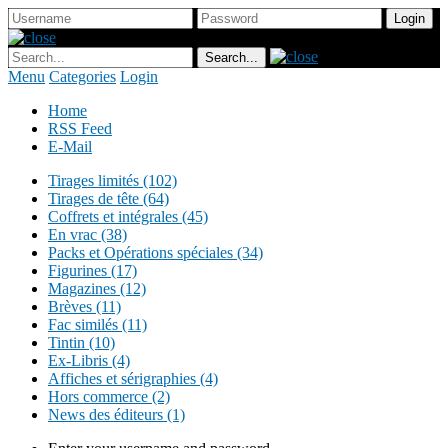
Menu
Categories
Login
Home
RSS Feed
E-Mail
Tirages limités (102)
Tirages de tête (64)
Coffrets et intégrales (45)
En vrac (38)
Packs et Opérations spéciales (34)
Figurines (17)
Magazines (12)
Brèves (11)
Fac similés (11)
Tintin (10)
Ex-Libris (4)
Affiches et sérigraphies (4)
Hors commerce (2)
News des éditeurs (1)